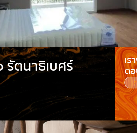
เรา
 รัตนาธิเบศร์
ตอ
ส