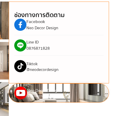
ช่องทางการติดตาม
Facebook
Neo Decor Design
Line ID
0876871828
Tiktok
@neodecordesign
Neo Decor Design
@neodecordesign9124