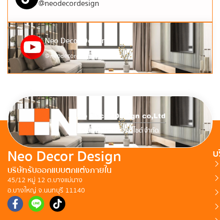
@neodecordesign
Neo Decor Design
@neodecordesign9124
Neo Decor Design
บ
บริษัทรับออกแบบตกแต่งภายใน
45/12 หมู่ 12 ต.บางแม่นาง
อ.บางใหญ่ จ.นนทบุรี 11140