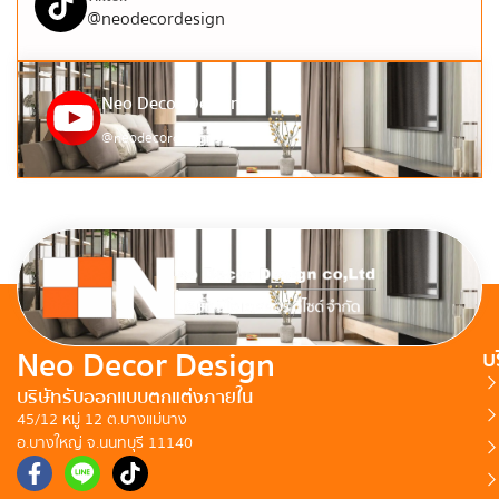
@neodecordesign
Neo Decor Design
@neodecordesign9124
Neo Decor Design
บ
บริษัทรับออกแบบตกแต่งภายใน
45/12 หมู่ 12 ต.บางแม่นาง
อ.บางใหญ่ จ.นนทบุรี 11140